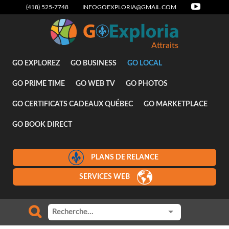
(418) 525-7748
INFOGOEXPLORIA@GMAIL.COM
Attraits
GO EXPLOREZ
GO BUSINESS
GO LOCAL
GO PRIME TIME
GO WEB TV
GO PHOTOS
GO CERTIFICATS CADEAUX QUÉBEC
GO MARKETPLACE
GO BOOK DIRECT
PLANS DE RELANCE
SERVICES WEB