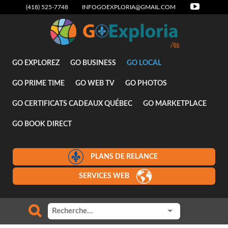
(418) 525-7748
INFOGOEXPLORIA@GMAIL.COM
Attraits
GO EXPLOREZ
GO BUSINESS
GO LOCAL
GO PRIME TIME
GO WEB TV
GO PHOTOS
GO CERTIFICATS CADEAUX QUÉBEC
GO MARKETPLACE
GO BOOK DIRECT
PLANS DE RELANCE
SERVICES WEB