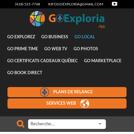
(418) 525-7748
INFOGOEXPLORIA@GMAIL.COM
Attraits
GO EXPLOREZ
GO BUSINESS
GO LOCAL
GO PRIME TIME
GO WEB TV
GO PHOTOS
GO CERTIFICATS CADEAUX QUÉBEC
GO MARKETPLACE
GO BOOK DIRECT
PLANS DE RELANCE
SERVICES WEB