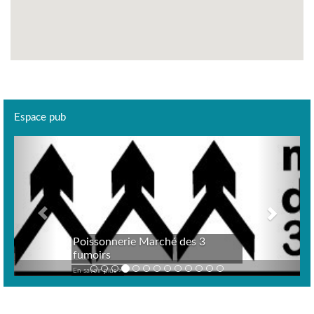
Espace pub
Previous
Next
Poissonnerie Marché des 3
fumoirs
En savoir plus >