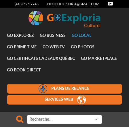
(418) 525-7748
INFOGOEXPLORIA@GMAIL.COM
Culturel
GO EXPLOREZ
GO BUSINESS
GO LOCAL
GO PRIME TIME
GO WEB TV
GO PHOTOS
GO CERTIFICATS CADEAUX QUÉBEC
GO MARKETPLACE
GO BOOK DIRECT
PLANS DE RELANCE
SERVICES WEB