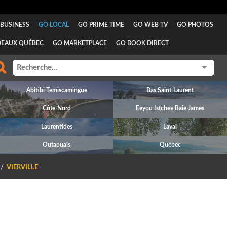
BUSINESS
GO LOCAL
GO PRIME TIME
GO WEB TV
GO PHOTOS
DEAUX QUÉBEC
GO MARKETPLACE
GO BOOK DIRECT
Abitibi-Temiscamingue
Bas Saint-Laurent
Côte-Nord
Eeyou Istchee Baie-James
Laurentides
Laval
Outaouais
Québec
VIERVILLE