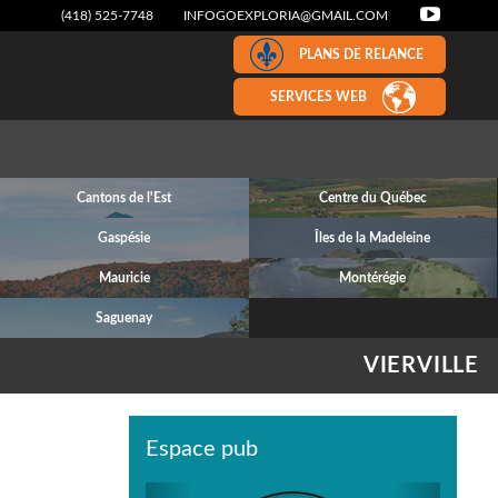
(418) 525-7748
INFOGOEXPLORIA@GMAIL.COM
PLANS DE RELANCE
SERVICES WEB
Cantons de l'Est
Centre du Québec
Gaspésie
Îles de la Madeleine
Mauricie
Montérégie
Saguenay
VIERVILLE
Espace pub
Previous
Next