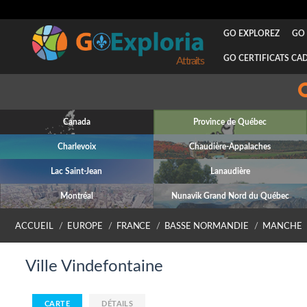
GO EXPLOREZ
GO 
GO CERTIFICATS CA
Attraits
Canada
Province de Québec
Charlevoix
Chaudière-Appalaches
Lac Saint-Jean
Lanaudière
Montréal
Nunavik Grand Nord du Québec
ACCUEIL
EUROPE
FRANCE
BASSE NORMANDIE
MANCHE
Ville Vindefontaine
CARTE
DÉTAILS