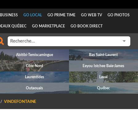
BUSINESS
GO LOCAL
GO PRIME TIME
GO WEB TV
GO PHOTOS
DEAUX QUÉBEC
GO MARKETPLACE
GO BOOK DIRECT
Abitibi-Temiscamingue
Bas Saint-Laurent
Côte-Nord
Eeyou Istchee Baie-James
Laurentides
Laval
Outaouais
Québec
VINDEFONTAINE