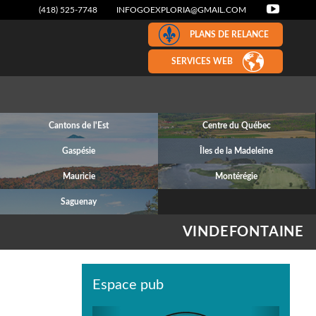
(418) 525-7748
INFOGOEXPLORIA@GMAIL.COM
PLANS DE RELANCE
SERVICES WEB
Cantons de l'Est
Centre du Québec
Gaspésie
Îles de la Madeleine
Mauricie
Montérégie
Saguenay
VINDEFONTAINE
Espace pub
Previous
Next