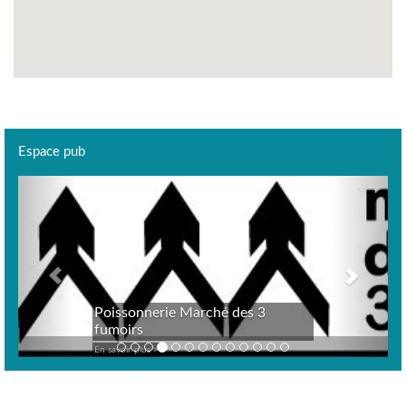
Espace pub
Previous
Next
Poissonnerie Marché des 3
fumoirs
En savoir plus >