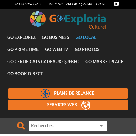
(418) 525-7748
INFOGOEXPLORIA@GMAIL.COM
Culturel
GO EXPLOREZ
GO BUSINESS
GO LOCAL
GO PRIME TIME
GO WEB TV
GO PHOTOS
GO CERTIFICATS CADEAUX QUÉBEC
GO MARKETPLACE
GO BOOK DIRECT
PLANS DE RELANCE
SERVICES WEB