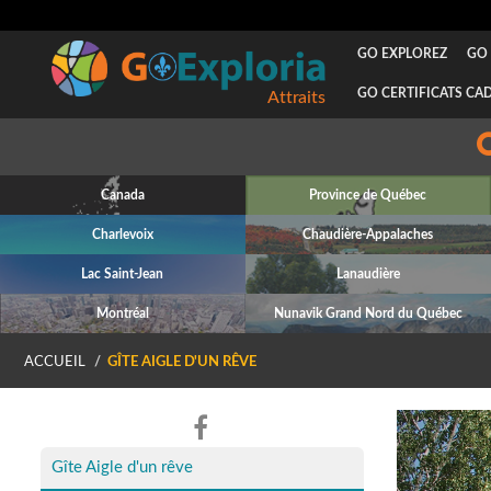
GO EXPLOREZ
GO 
GO CERTIFICATS CA
Attraits
Canada
Province de Québec
Charlevoix
Chaudière-Appalaches
Lac Saint-Jean
Lanaudière
Montréal
Nunavik Grand Nord du Québec
ACCUEIL
GÎTE AIGLE D'UN RÊVE
P
Gîte Aigle d'un rêve