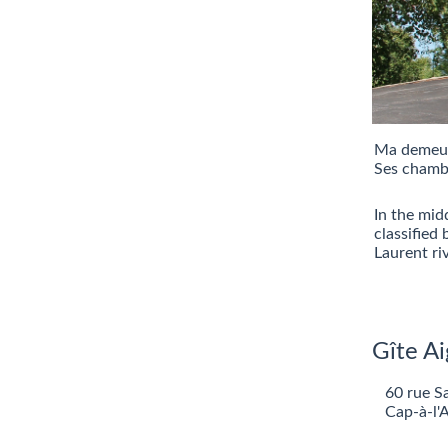
Ma demeure
Ses chambr
In the mid
classified
Laurent ri
Gîte Ai
60 rue S
Cap-à-l'A