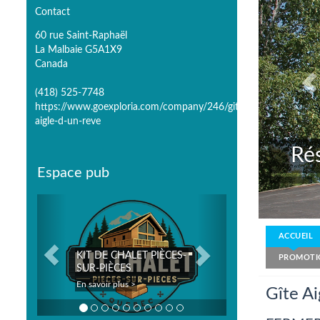
Contact
60 rue Saint-Raphaël
La Malbaie G5A1X9
Canada
(418) 525-7748
https://www.goexploria.com/company/246/gite-
aigle-d-un-reve
65-0018
Espace pub
Previous
Next
ACCUEIL
 PIÈCES-
PROMOTI
En savoir plus >
Gîte Ai