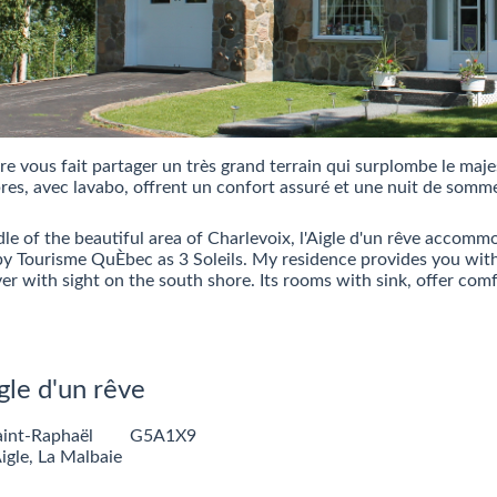
 vous fait partager un très grand terrain qui surplombe le maje
es, avec lavabo, offrent un confort assuré et une nuit de somme
dle of the beautiful area of Charlevoix, l'Aigle d'un rêve accomm
 by Tourisme QuÈbec as 3 Soleils. My residence provides you with
ver with sight on the south shore. Its rooms with sink, offer comf
gle d'un rêve
aint-Raphaël
G5A1X9
igle, La Malbaie