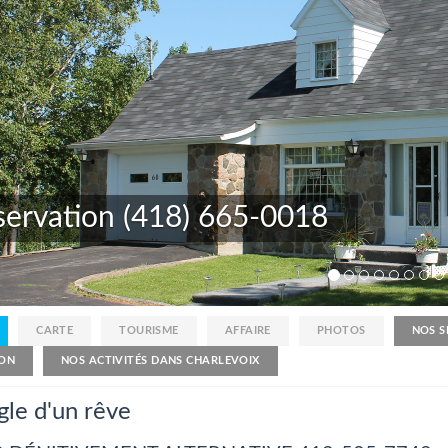
La grive
CARTE
TOURISME
AFFAIRE
PHOTOS
NOS S
ON
NOS ACTIVITÉS DANS CHARLEVOIX
gle d'un rêve