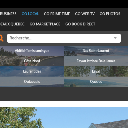
BUSINESS
GO LOCAL
GO PRIME TIME
GO WEB TV
GO PHOTOS
DEAUX QUÉBEC
GO MARKETPLACE
GO BOOK DIRECT
Abitibi-Temiscamingue
Bas Saint-Laurent
Côte-Nord
Eeyou Istchee Baie-James
Laurentides
Laval
Outaouais
Québec
revious