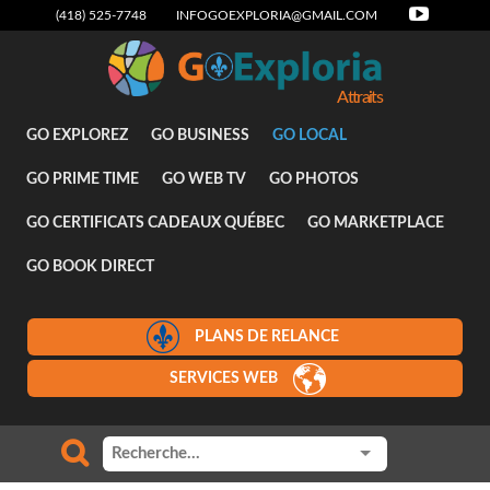
(418) 525-7748
INFOGOEXPLORIA@GMAIL.COM
Attraits
GO EXPLOREZ
GO BUSINESS
GO LOCAL
GO PRIME TIME
GO WEB TV
GO PHOTOS
GO CERTIFICATS CADEAUX QUÉBEC
GO MARKETPLACE
GO BOOK DIRECT
PLANS DE RELANCE
SERVICES WEB